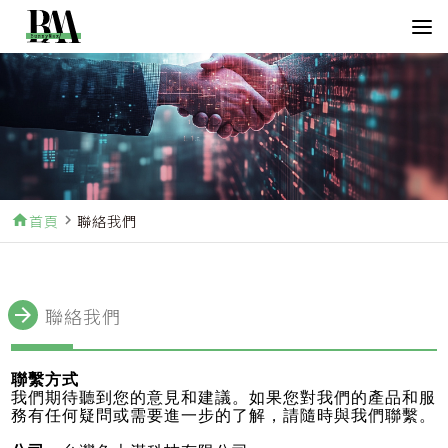
home
首頁
navigate_next
聯絡我們
arrow_forward
聯絡我們
聯繫方式
我們期待聽到您的意見和建議。如果您對我們的產品和服
務有任何疑問或需要進一步的了解，請隨時與我們聯繫。